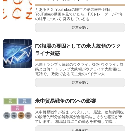
とあるＦＸ YouTuberの昨年の結果報告 昨日、
YouTubeの動画を見ていたら、FXトレーダーが昨年
の結果について 発表しているも...
記事を読む
FX相場の要因としての米大統領のウク
ライナ疑惑
米国トランプ大統領のウクライナ疑惑 ウクライナ疑
惑とは何？ トランプ大統領がウクライナ大統領に、
電話で、 政敵である民主党のバイデン大...
記事を読む
米中貿易戦争のFXへの影響
米中貿易戦争が始まって久しい。 最近、追加的関税
の段階的部分的解除案が合意締結しそうな報道が出
ています。 相場は既にこの動きを察知して噂...
記事を読む