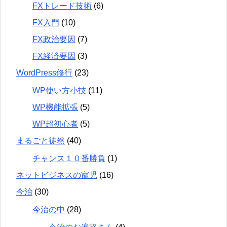
FXトレード技術
(6)
FX入門
(10)
FX政治要因
(7)
FX経済要因
(3)
WordPress修行
(23)
WP使い方小技
(11)
WP機能拡張
(5)
WP超初心者
(5)
まるごと徒然
(40)
チャンス１０番勝負
(1)
ネットビジネスの寵児
(16)
今治
(30)
今治の中
(28)