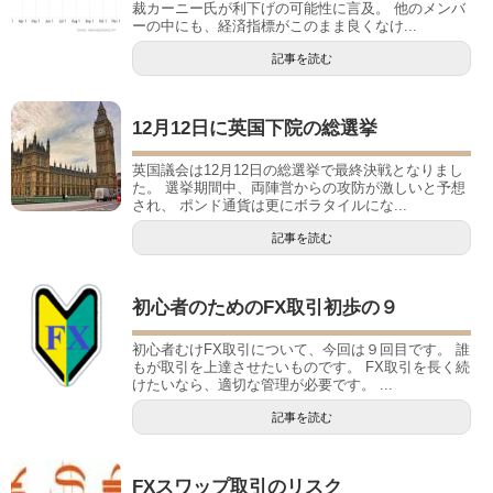
裁カーニー氏が利下げの可能性に言及。 他のメンバ
ーの中にも、経済指標がこのまま良くなけ...
記事を読む
12月12日に英国下院の総選挙
英国議会は12月12日の総選挙で最終決戦となりまし
た。 選挙期間中、両陣営からの攻防が激しいと予想
され、 ポンド通貨は更にボラタイルにな...
記事を読む
初心者のためのFX取引初歩の９
初心者むけFX取引について、今回は９回目です。 誰
もが取引を上達させたいものです。 FX取引を長く続
けたいなら、適切な管理が必要です。 ...
記事を読む
FXスワップ取引のリスク