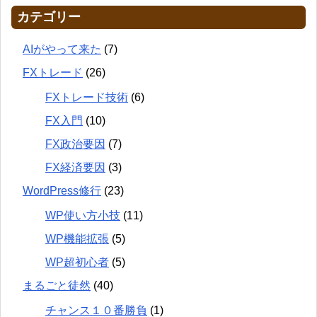
カテゴリー
AIがやって来た
(7)
FXトレード
(26)
FXトレード技術
(6)
FX入門
(10)
FX政治要因
(7)
FX経済要因
(3)
WordPress修行
(23)
WP使い方小技
(11)
WP機能拡張
(5)
WP超初心者
(5)
まるごと徒然
(40)
チャンス１０番勝負
(1)