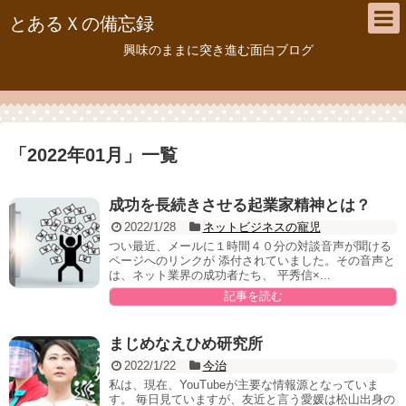
とあるＸの備忘録
興味のままに突き進む面白ブログ
「
2022年01月
」
一覧
成功を長続きさせる起業家精神とは？
2022/1/28
ネットビジネスの寵児
つい最近、メールに１時間４０分の対談音声が聞ける
ページへのリンクが 添付されていました。その音声と
は、ネット業界の成功者たち、 平秀信×...
記事を読む
まじめなえひめ研究所
2022/1/22
今治
私は、現在、YouTubeが主要な情報源となっていま
す。 毎日見ていますが、友近と言う愛媛は松山出身の