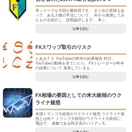
本シリーズも今回が最終回です。 まとめの意味もあ
って、ある人物の手法について、 外から推測してみ
たものを紹介し、説明論評します。 本シ...
記事を読む
FXスワップ取引のリスク
とあるＦＸ YouTuberの昨年の結果報告 昨日、
YouTubeの動画を見ていたら、FXトレーダーが昨年
の結果について 発表しているも...
記事を読む
FX相場の要因としての米大統領のウク
ライナ疑惑
米国トランプ大統領のウクライナ疑惑 ウクライナ疑
惑とは何？ トランプ大統領がウクライナ大統領に、
電話で、 政敵である民主党のバイデン大...
記事を読む