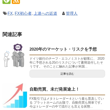
FX
,
FX初心者
,
上達への近道
管理人
関連記事
2020年のマーケット・リスクを予想
ドイツ銀行のチーフ・エコノミストが顧客に、 2020
年に予想される20のリスクについて書簡送付したそ
うです。 そのことに触れた記事が米国...
記事を読む
自動売買、未だ発展途上！
FX取引ではメタトレーダー４という最も普及してい
る プラットホームのお陰で、自動売買も簡単です。
今はトレーダーの中で流行とも言える状態...