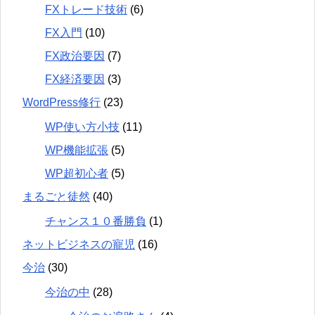
FXトレード技術
(6)
FX入門
(10)
FX政治要因
(7)
FX経済要因
(3)
WordPress修行
(23)
WP使い方小技
(11)
WP機能拡張
(5)
WP超初心者
(5)
まるごと徒然
(40)
チャンス１０番勝負
(1)
ネットビジネスの寵児
(16)
今治
(30)
今治の中
(28)