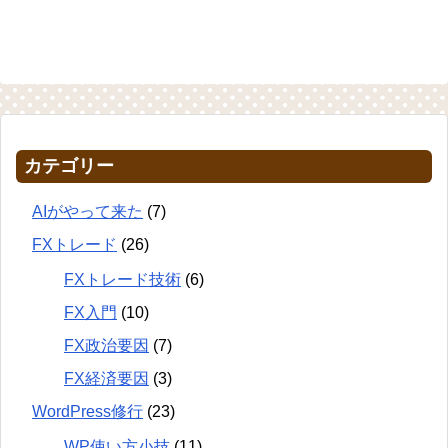
カテゴリー
AIがやって来た
(7)
FXトレード
(26)
FXトレード技術
(6)
FX入門
(10)
FX政治要因
(7)
FX経済要因
(3)
WordPress修行
(23)
WP使い方小技
(11)