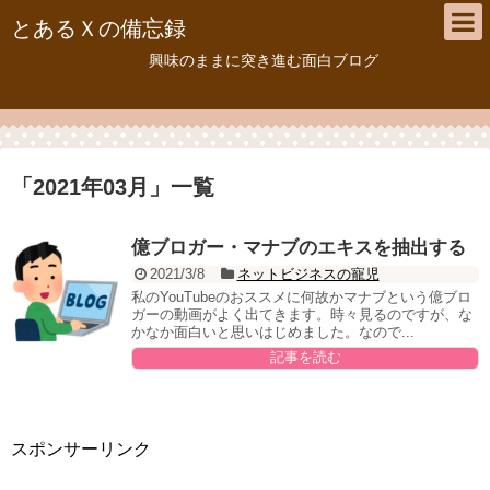
とあるＸの備忘録
興味のままに突き進む面白ブログ
「
2021年03月
」
一覧
億ブロガー・マナブのエキスを抽出する
2021/3/8
ネットビジネスの寵児
私のYouTubeのおススメに何故かマナブという億ブロ
ガーの動画がよく出てきます。時々見るのですが、な
かなか面白いと思いはじめました。なので...
記事を読む
スポンサーリンク