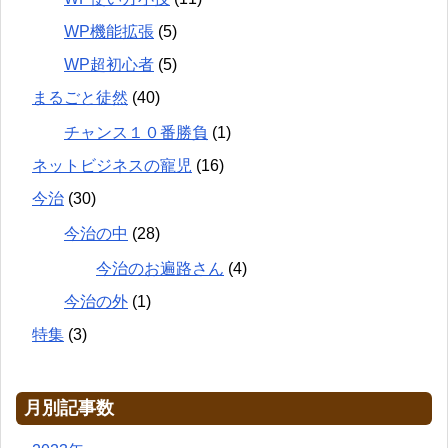
WP機能拡張
(5)
WP超初心者
(5)
まるごと徒然
(40)
チャンス１０番勝負
(1)
ネットビジネスの寵児
(16)
今治
(30)
今治の中
(28)
今治のお遍路さん
(4)
今治の外
(1)
特集
(3)
月別記事数