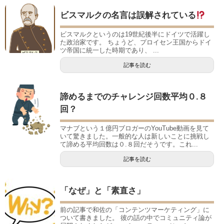
ビスマルクの名言は誤解されている
ビスマルクというのは19世紀後半にドイツで活躍し
た政治家です。 ちょうど、プロイセン王国からドイ
ツ帝国に統一した時期であり、 ...
記事を読む
諦めるまでのチャレンジ回数平均０.８
回？
マナブという１億円ブロガーのYouTube動画を見て
いて驚きました。一般的な人は新しいことに挑戦し
て諦める平均回数は０.８回だそうです。これ...
記事を読む
「なぜ」と「素直さ」
前の記事で和佐の「コンテンツマーケティング」に
ついて書きました。 彼の話の中でコミュニティ論が