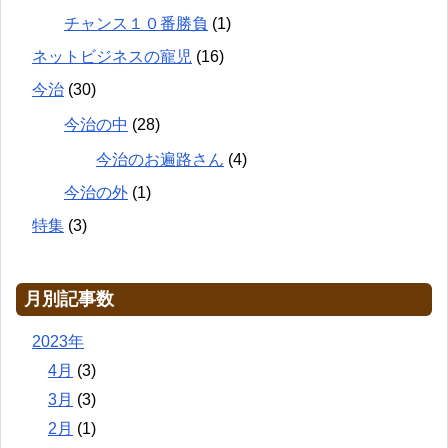
チャンス１０番勝負
(1)
ネットビジネスの寵児
(16)
今治
(30)
今治の中
(28)
今治のお遍路さん
(4)
今治の外
(1)
特集
(3)
月別記事数
2023年
4月
(3)
3月
(3)
2月
(1)