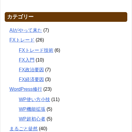
カテゴリー
AIがやって来た
(7)
FXトレード
(26)
FXトレード技術
(6)
FX入門
(10)
FX政治要因
(7)
FX経済要因
(3)
WordPress修行
(23)
WP使い方小技
(11)
WP機能拡張
(5)
WP超初心者
(5)
まるごと徒然
(40)