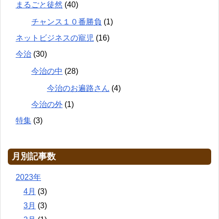
まるごと徒然
(40)
チャンス１０番勝負
(1)
ネットビジネスの寵児
(16)
今治
(30)
今治の中
(28)
今治のお遍路さん
(4)
今治の外
(1)
特集
(3)
月別記事数
2023年
4月
(3)
3月
(3)