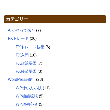
カテゴリー
AIがやって来た
(7)
FXトレード
(26)
FXトレード技術
(6)
FX入門
(10)
FX政治要因
(7)
FX経済要因
(3)
WordPress修行
(23)
WP使い方小技
(11)
WP機能拡張
(5)
WP超初心者
(5)