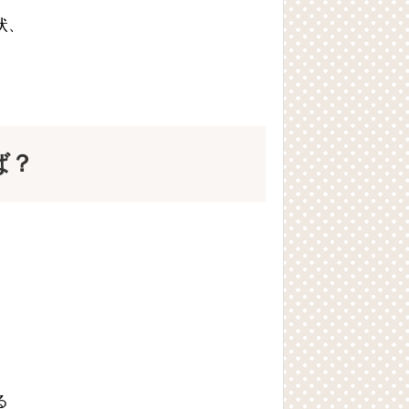
状、
ば？
、
。
る