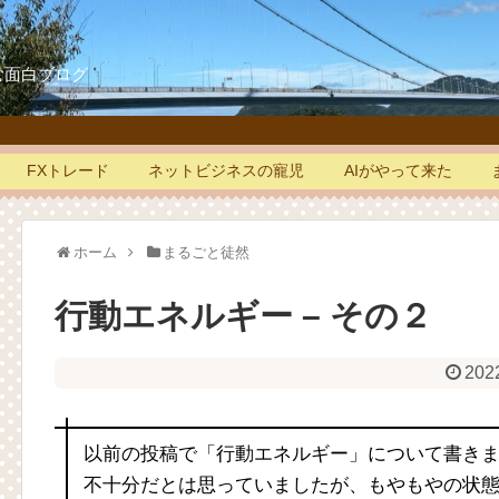
白ブログ
FXトレード
ネットビジネスの寵児
AIがやって来た
ホーム
まるごと徒然
行動エネルギー – その２
202
以前の投稿で「行動エネルギー」について書き
不十分だとは思っていましたが、もやもやの状