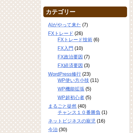
カテゴリー
AIがやって来た
(7)
FXトレード
(26)
FXトレード技術
(6)
FX入門
(10)
FX政治要因
(7)
FX経済要因
(3)
WordPress修行
(23)
WP使い方小技
(11)
WP機能拡張
(5)
WP超初心者
(5)
まるごと徒然
(40)
チャンス１０番勝負
(1)
ネットビジネスの寵児
(16)
今治
(30)