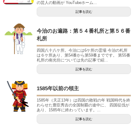
の芸人の動画が YouTubeホーム...
記事を読む
今治のお遍路：第５４番札所と第５６番
札所
四国八十八ケ所。今治には6ケ所の霊場 今治の札所
は６ケ所あり、第54番から第59番までです。 第55番
札所の南光坊については先の記事で紹...
記事を読む
1585年以前の領主
1585年（天正13年）は四国の敗戦の年 戦国時代を終
わらせた豊臣秀吉の全国制覇の途中に、 四国征伐が
あり、1585年に終わっています。...
記事を読む