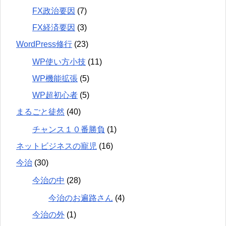
FX政治要因
(7)
FX経済要因
(3)
WordPress修行
(23)
WP使い方小技
(11)
WP機能拡張
(5)
WP超初心者
(5)
まるごと徒然
(40)
チャンス１０番勝負
(1)
ネットビジネスの寵児
(16)
今治
(30)
今治の中
(28)
今治のお遍路さん
(4)
今治の外
(1)