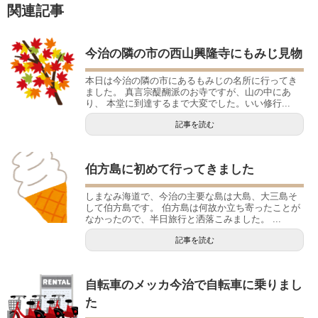
関連記事
今治の隣の市の西山興隆寺にもみじ見物
本日は今治の隣の市にあるもみじの名所に行ってき
ました。 真言宗醍醐派のお寺ですが、山の中にあ
り、 本堂に到達するまで大変でした。いい修行...
記事を読む
伯方島に初めて行ってきました
しまなみ海道で、今治の主要な島は大島、大三島そ
して伯方島です。 伯方島は何故か立ち寄ったことが
なかったので、半日旅行と洒落こみました。 ...
記事を読む
自転車のメッカ今治で自転車に乗りまし
た