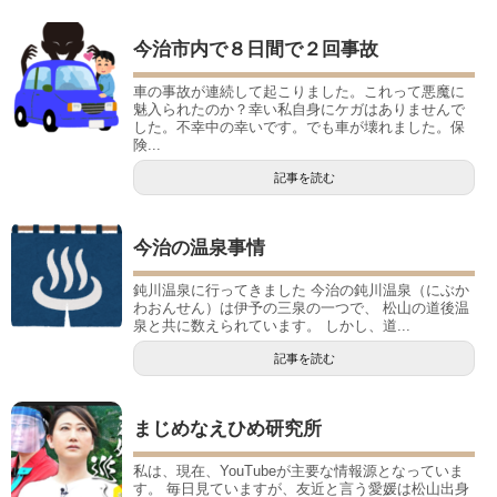
今治市内で８日間で２回事故
車の事故が連続して起こりました。これって悪魔に
魅入られたのか？幸い私自身にケガはありませんで
した。不幸中の幸いです。でも車が壊れました。保
険...
記事を読む
今治の温泉事情
鈍川温泉に行ってきました 今治の鈍川温泉（にぶか
わおんせん）は伊予の三泉の一つで、 松山の道後温
泉と共に数えられています。 しかし、道...
記事を読む
まじめなえひめ研究所
私は、現在、YouTubeが主要な情報源となっていま
す。 毎日見ていますが、友近と言う愛媛は松山出身