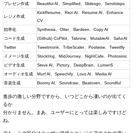
プレゼン作成
Beautiful AI、Simplified、Slidesgo、Sendsteps
KickResume、Rezi AI、Resume AI、Enhance
レジメ作成
CV
効率化
Synthesia、Otter、Bardeen、Copy AI
コード生成
(Github) CoPilot、Tabnine、MutableAI、SafurAI
Twitter
Tweetmonk、TribeScaler、Postwise、Tweetfly
イメージ生成
StockImg、MidJourney、NightCafe、Photosinic
ビデオ生成
Steve AI、Pictory、DeepBrain、Lumen5
オーディオ生成
Murf AI、Speechify、Lovo AI、Media AI
音楽生成
Boomy AI、Soundraw、Beatoven、Soundful
進歩の激しい分野ですから、いつどこから凄いのが出てく
るか
分かりません。まあ、ユーザーにとっては楽しみですけど
ね。