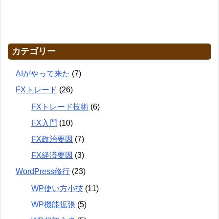
カテゴリー
AIがやって来た
(7)
FXトレード
(26)
FXトレード技術
(6)
FX入門
(10)
FX政治要因
(7)
FX経済要因
(3)
WordPress修行
(23)
WP使い方小技
(11)
WP機能拡張
(5)