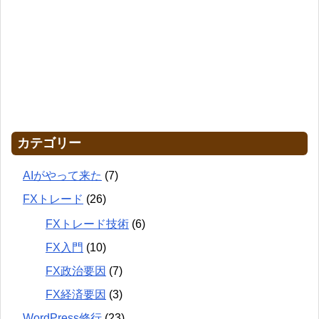
カテゴリー
AIがやって来た
(7)
FXトレード
(26)
FXトレード技術
(6)
FX入門
(10)
FX政治要因
(7)
FX経済要因
(3)
WordPress修行
(23)