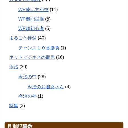
WP使い方小技
(11)
WP機能拡張
(5)
WP超初心者
(5)
まるごと徒然
(40)
チャンス１０番勝負
(1)
ネットビジネスの寵児
(16)
今治
(30)
今治の中
(28)
今治のお遍路さん
(4)
今治の外
(1)
特集
(3)
月別記事数