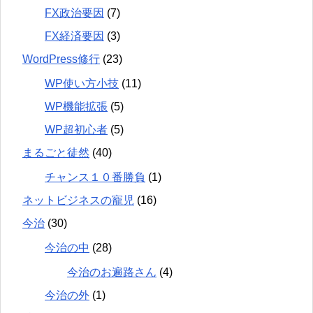
FX政治要因
(7)
FX経済要因
(3)
WordPress修行
(23)
WP使い方小技
(11)
WP機能拡張
(5)
WP超初心者
(5)
まるごと徒然
(40)
チャンス１０番勝負
(1)
ネットビジネスの寵児
(16)
今治
(30)
今治の中
(28)
今治のお遍路さん
(4)
今治の外
(1)